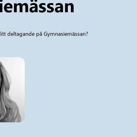
iemässan
g ditt deltagande på Gymnasiemässan?