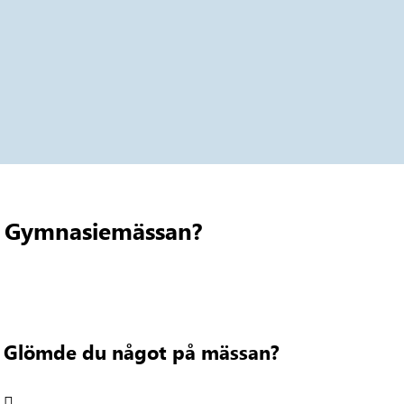
1
på Gymnasiemässan?
Glömde du något på mässan?
