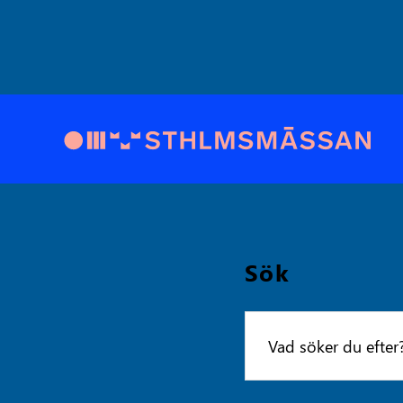
Sök
Sök
efter: