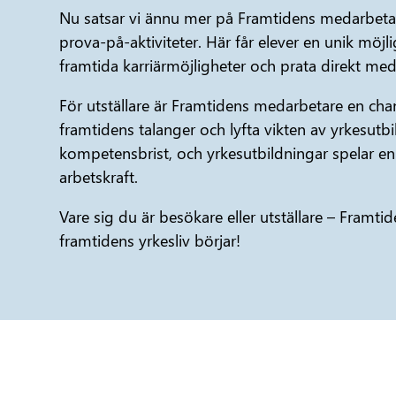
Nu satsar vi ännu mer på Framtidens medarbetare
prova-på-aktiviteter. Här får elever en unik möjli
framtida karriärmöjligheter och prata direkt m
För utställare är Framtidens medarbetare en chan
framtidens talanger och lyfta vikten av yrkesutb
kompetensbrist, och yrkesutbildningar spelar en 
arbetskraft.
Vare sig du är besökare eller utställare – Framt
framtidens yrkesliv börjar!