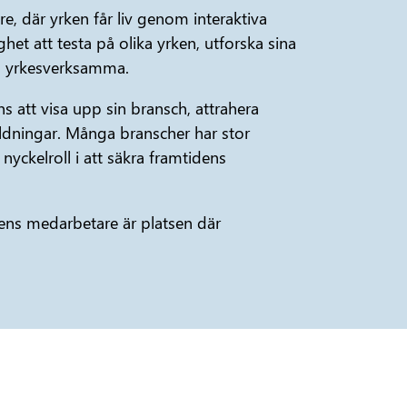
, där yrken får liv genom interaktiva
ghet att testa på olika yrken, utforska sina
ed yrkesverksamma.
s att visa upp sin bransch, attrahera
ildningar. Många branscher har stor
nyckelroll i att säkra framtidens
idens medarbetare är platsen där